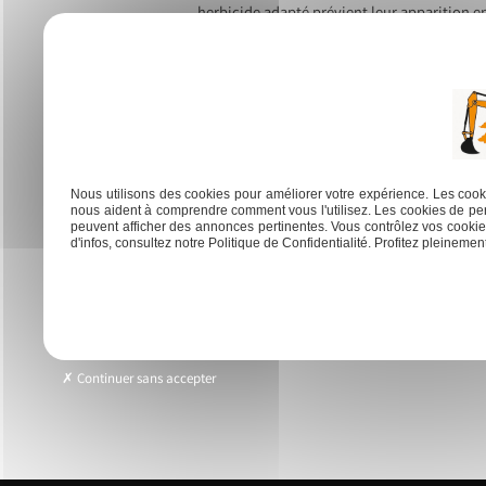
herbicide adapté prévient leur apparition en
alignement des gravillons. En conservant le 
les dalles stabilisatrices de gravier et garan
chaque phases préserve et enrichit votre inv
Previous:
Terrassier paysagiste : astuces pour optimiser l’
Navigation
de
Nous utilisons des cookies pour améliorer votre expérience. Les cooki
nous aident à comprendre comment vous l'utilisez. Les cookies de per
peuvent afficher des annonces pertinentes. Vous contrôlez vos cookies
l’article
d'infos, consultez notre Politique de Confidentialité. Profitez pleinement 
Accueil
Terra
Continuer sans accepter