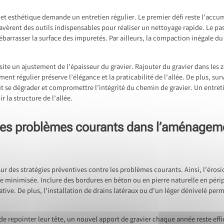
 et esthétique demande un entretien régulier. Le premier défi reste l’accum
avèrent des outils indispensables pour réaliser un nettoyage rapide. Le pas
ébarrasser la surface des impuretés. Par ailleurs, la compaction inégale du
ite un ajustement de l’épaisseur du gravier. Rajouter du gravier dans les 
ment régulier préserve l’élégance et la praticabilité de l’allée. De plus, surv
eut se dégrader et compromettre l’intégrité du chemin de gravier. Un entret
 la structure de l’allée.
 les problèmes courants dans l’aménageme
ur des stratégies préventives contre les problèmes courants. Ainsi, l’érosi
e minimisée. Inclure des bordures en béton ou en pierre naturelle en périph
tive. De plus, l’installation de drains latéraux ou d’un léger dénivelé per
de repointer leur tête, un nouvel apport de gravier chaque année reste eff