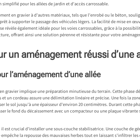
 simplifié pour les allées de jardin et d’accès carrossable.
ment en gravier à d’autres matériaux, tels que l’enrobé ou le béton, sou
prêt à supporter le passage des véhicules légers. La facilité de mise en œ
e révèle également idéale pour les voies carrossables, grâce à la possibilit
ture, offrant ainsi une solution pérenne et résistante pour votre aménage
ur un aménagement réussi d’une al
pour l’aménagement d’une allée
n gravier implique une préparation minutieuse du terrain. Cette phase dé
s et un cordeau assure une délimitation linéaire et précise. Une fois la zo
user le sol jusqu’à une épaisseur d’environ 20 centimètres. Durant cette p
 tasser le fond du décaissement avec un compacteur ou une plaque vibrante st
l est crucial d’installer une sous-couche stabilisatrice. Une couche de géot
empêche la repousse des mauvaises herbes tout en laissant s’infiltrer les e