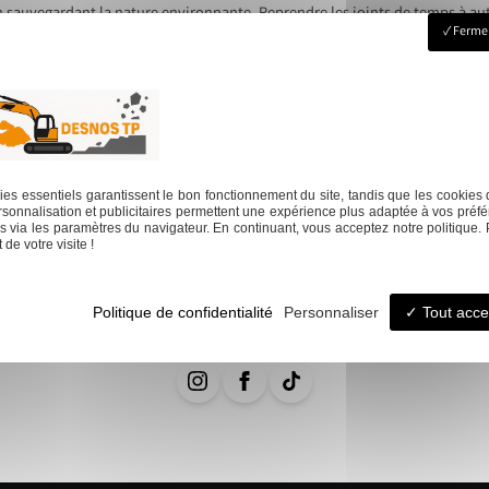
 sauvegardant la nature environnante. Reprendre les joints de temps à autr
Fermer
gravier à sa place, cela solde en un seul geste la pérennité et l’élégance d
tir leur efficacité, une surveillance régulière permet d’ajuster l’épaisseur 
estissement initial.
espace de votre jardin
Next:
Décou
es essentiels garantissent le bon fonctionnement du site, tandis que les cookies 
sonnalisation et publicitaires permettent une expérience plus adaptée à vos préfé
 via les paramètres du navigateur. En continuant, vous acceptez notre politique. 
de votre visite !
ssement
Assainissement
Aménagement ext
Politique de confidentialité
Personnaliser
Tout acce