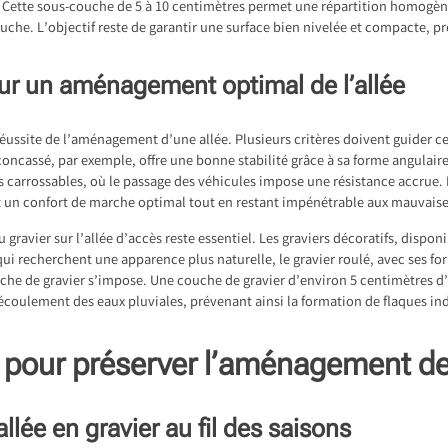
e. Cette sous-couche de 5 à 10 centimètres permet une répartition homogène
uche. L’objectif reste de garantir une surface bien nivelée et compacte, prêt
our un aménagement optimal de l’allée
a réussite de l’aménagement d’une allée. Plusieurs critères doivent guider 
 concassé, par exemple, offre une bonne stabilité grâce à sa forme angulaire
es carrossables, où le passage des véhicules impose une résistance accrue. 
it un confort de marche optimal tout en restant impénétrable aux mauvaise
 gravier sur l’allée d’accès reste essentiel. Les graviers décoratifs, disponi
ui recherchent une apparence plus naturelle, le gravier roulé, avec ses fo
couche de gravier s’impose. Une couche de gravier d’environ 5 centimètres 
écoulement des eaux pluviales, prévenant ainsi la formation de flaques ind
n pour préserver l’aménagement de 
’allée en gravier au fil des saisons