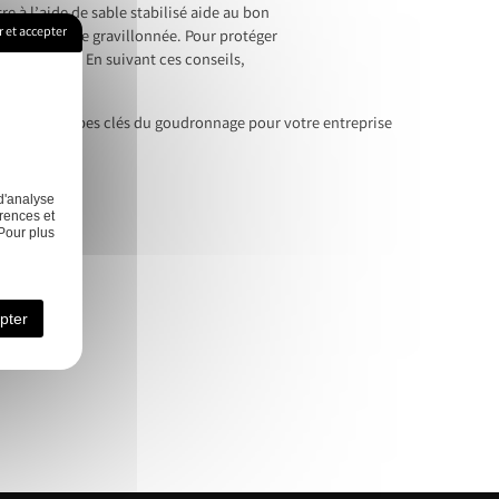
e à l’aide de sable stabilisé aide au bon
 et accepter
e votre surface gravillonnée. Pour protéger
des matériaux. En suivant ces conseils,
vrez les étapes clés du goudronnage pour votre entreprise
d'analyse
rences et
Pour plus
érieur
Contact
pter