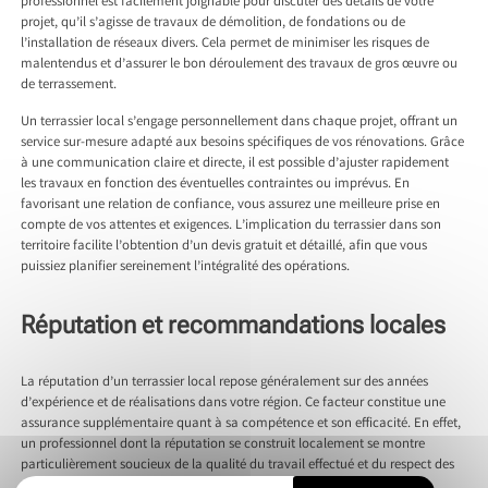
professionnel est facilement joignable pour discuter des détails de votre
projet, qu’il s’agisse de travaux de démolition, de fondations ou de
l’installation de réseaux divers. Cela permet de minimiser les risques de
malentendus et d’assurer le bon déroulement des travaux de gros œuvre ou
de terrassement.
Un terrassier local s’engage personnellement dans chaque projet, offrant un
service sur-mesure adapté aux besoins spécifiques de vos rénovations. Grâce
à une communication claire et directe, il est possible d’ajuster rapidement
les travaux en fonction des éventuelles contraintes ou imprévus. En
favorisant une relation de confiance, vous assurez une meilleure prise en
compte de vos attentes et exigences. L’implication du terrassier dans son
territoire facilite l’obtention d’un devis gratuit et détaillé, afin que vous
puissiez planifier sereinement l’intégralité des opérations.
Réputation et recommandations locales
La réputation d’un terrassier local repose généralement sur des années
d’expérience et de réalisations dans votre région. Ce facteur constitue une
assurance supplémentaire quant à sa compétence et son efficacité. En effet,
un professionnel dont la réputation se construit localement se montre
particulièrement soucieux de la qualité du travail effectué et du respect des
délais. La satisfaction des clients locaux est essentielle, et les