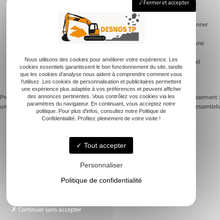
Fermer et accepter
recommandations se transmettent facilement de bouche à oreille.
Les retours d’expérience des autres clients du terrassier peuvent vous donner
une indication précieuse de la qualité de ses prestations. Lorsque des
problèmes surgissent, faire appel à un terrassier local reconnu garantit une
réactivité importante, et son engagement envers les normes en vigueur
Nous utilisons des cookies pour améliorer votre expérience. Les
assure la durabilité des travaux entrepris. En choisissant un professionnel
cookies essentiels garantissent le bon fonctionnement du site, tandis
proche de chez vous, vous misez sur un interlocuteur à votre écoute et
que les cookies d'analyse nous aident à comprendre comment vous
motivé par le succès de votre projet.
l'utilisez. Les cookies de personnalisation et publicitaires permettent
une expérience plus adaptée à vos préférences et peuvent afficher
Previous:
Idées créatives pour aménager
Next:
Société assainissement :
des annonces pertinentes. Vous contrôlez vos cookies via les
paramètres du navigateur. En continuant, vous acceptez notre
une allée de jardin
comprendre ses services essentiels
Navigation
politique. Pour plus d'infos, consultez notre Politique de
Confidentialité. Profitez pleinement de votre visite !
de
Tout accepter
l’article
Accueil
Personnaliser
Terrassement
Politique de confidentialité
Assainissement
Aménagement extérieur
Continuer sans accepter
Contact