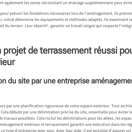
nt également les zones nécessitant un drainage supplémentaire pour éviter
ol pour prévoir les fondations nécessaires lors de l’aménagement. Ils prenne
tic initial détermine les équipements et méthodes adaptés. Ils examinent 
l du terrain. Leur objectif : garantir un travail soigné qui respecte l’int
 projet de terrassement réussi pou
ieur
ion du site par une entreprise aménagemen
s par une planification rigoureuse de votre espace extérieur. Tout archi
 Cela débute par une délimitation précise du site, essentielle pour éviter 
de travaux possibles. Cela inclut les délimitations pour les allées, les espa
aménagement extérieur et terrassement garantit une exécution dans les règl
 ce type d’entreprise avec soin. Avec leur aide, il est possible d’assurer un