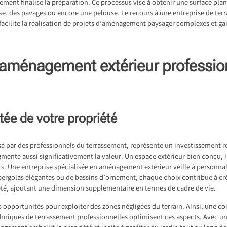
ement finalise la préparation. Ce processus vise à obtenir une surface pl
asse, des pavages ou encore une pelouse. Le recours à une entreprise de te
 facilite la réalisation de projets d’aménagement paysager complexes et ga
 aménagement extérieur professio
tée de votre propriété
é par des professionnels du terrassement, représente un investissement r
gmente aussi significativement la valeur. Un espace extérieur bien conçu, i
rs. Une entreprise spécialisée en aménagement extérieur veille à personnali
e pergolas élégantes ou de bassins d’ornement, chaque choix contribue à cr
riété, ajoutant une dimension supplémentaire en termes de cadre de vie.
s opportunités pour exploiter des zones négligées du terrain. Ainsi, une c
chniques de terrassement professionnelles optimisent ces aspects. Avec u