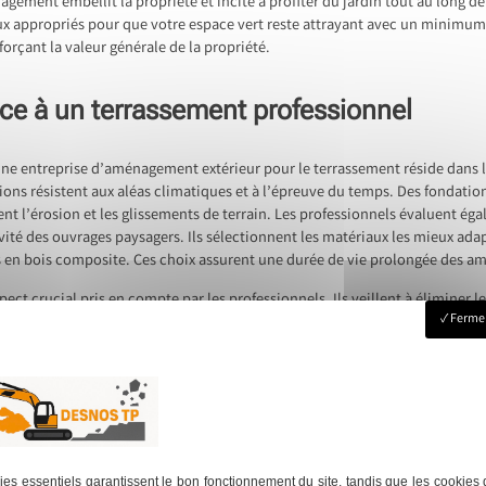
agement embellit la propriété et incite à profiter du jardin tout au long de
 appropriés pour que votre espace vert reste attrayant avec un minimum d’e
orçant la valeur générale de la propriété.
râce à un terrassement professionnel
une entreprise d’aménagement extérieur pour le terrassement réside dans 
tions résistent aux aléas climatiques et à l’épreuve du temps. Des fondatio
 l’érosion et les glissements de terrain. Les professionnels évaluent ég
vité des ouvrages paysagers. Ils sélectionnent les matériaux les mieux adap
res en bois composite. Ces choix assurent une durée de vie prolongée des 
spect crucial pris en compte par les professionnels. Ils veillent à éliminer le
Fermer
errain correctement terrassé assurerait que les allées soient praticables et
s d’inondations ou d’accumulations d’eau, souvent sources de dommages str
s aussi celle des occupants. Par conséquent, un aménagement extérieur effec
et de pérennité de votre cadre de vie.
pace extérieur
Next:
Tout s
es essentiels garantissent le bon fonctionnement du site, tandis que les cookies 