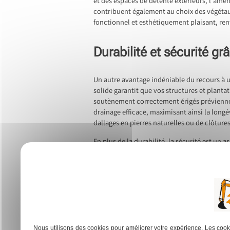
et des espaces de détente extérieurs, l’amén
contribuent également au choix des végétaux
fonctionnel et esthétiquement plaisant, renf
Durabilité et sécurité g
Un autre avantage indéniable du recours à 
solide garantit que vos structures et planta
soutènement correctement érigés préviennent
drainage efficace, maximisant ainsi la longé
dallages en pierres naturelles ou de clôtu
En plus de la durabilité, la sécurité est un a
instables ou les structures mal conçues. Un t
Leur expertise réduit également les risque
seulement la sécurité des installations mai
tranquillité d’esprit en matière de sécurité 
Previous:
Aménagement terrasse : comment optimiser l’es
Navigation
Nous utilisons des cookies pour améliorer votre expérience. Les cooki