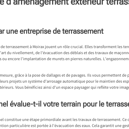
se d’aménagement extérieur terra
ar une entreprise de terrassement
t de
terrassement à Moirax
jouent un rôle crucial. Elles transforment les ter
l’art du nivellement, de l’évacuation des déblais et des travaux de maçon
ures ou encore l’implantation de murets en pierres naturelles. L’engazonneme
-mesure, grâce à la pose de dallages et de pavages. Ils vous permettent de
s leurs projets un système d’arrosage automatique pour le maintien des esp
ieurs. Vous bénéficiez ainsi d’un espace paysager qui reflète votre image 
 évalue-t-il votre terrain pour le terras
nel constitue une étape primordiale avant les travaux de terrassement. Ce 
ntion particulière est portée à l’évacuation des eaux. Cela garantit une ge