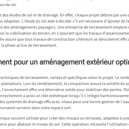
ce de vie.
 des études de sol et de drainage. En effet, chaque projet débute par une a
lus adaptées. L’étude du sol aide à décider s’il est nécessaire d’ajouter de l
ité des aménagements paysagers. Une entreprise de terrassement emploie 
aussi la viabilisation du terrain, en s’assurant que les travaux d’assainisse
he assure que tous travaux de construction ultérieurs se dérouleront effi
 la phase active de terrassement.
ment pour un aménagement extérieur opt
 techniques de terrassement, variées et spécifiques selon le projet. Le re
plantations. Lors du remblaiement, la compaction assure la solidité du sol
, l’enrochement offre une alternative solide pour stabiliser des pentes. Po
 L’enrochement a aussi un rôle esthétique lorsqu’il s’intègre harmonieuseme
des systèmes de drainage efficaces, vitaux pour une bonne gestion de l’eau
urraient survenir dans votre espace vert.
nique souvent utilisée pour créer des niveaux ou terrasses, adaptées à une
erre pour abaisser le niveau du sol. Cette opération nécessite l’utilisation