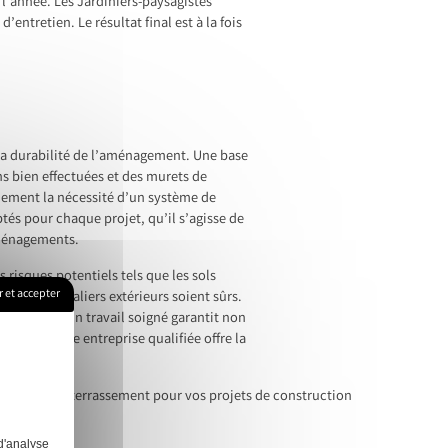
 l’année. Les Jardiniers-paysagistes
ntretien. Le résultat final est à la fois
la durabilité de l’aménagement. Une base
ns bien effectuées et des murets de
alement la nécessité d’un système de
tés pour chaque projet, qu’il s’agisse de
aménagements.
s risques potentiels tels que les sols
 et accepter
 que les escaliers extérieurs soient sûrs.
ucturels. Un travail soigné garantit non
tué par une entreprise qualifiée offre la
avoir sur le terrassement pour vos projets de construction
d'analyse