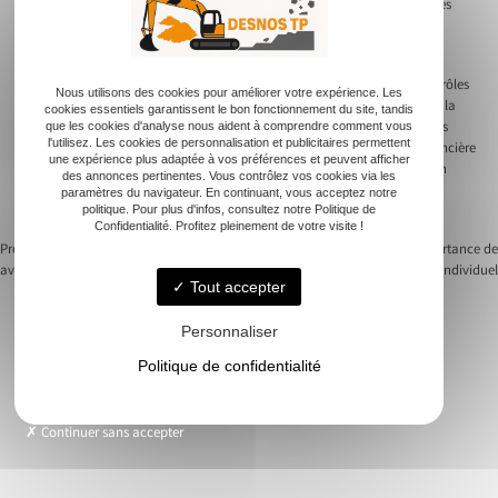
matériel de terrassement moderne permet aussi de réduire les risques liés
aux pannes ou aux accidents.
Les experts adaptent l’équipement utilisé en fonction des spécificités du
terrain et des exigences du projet. Grâce à un suivi régulier et à des contrôles
Nous utilisons des cookies pour améliorer votre expérience. Les
de sécurité stricts, toutes les opérations s’effectuent sans compromettre la
cookies essentiels garantissent le bon fonctionnement du site, tandis
sécurité des employés ou celle du public. Les entreprises professionnelles
que les cookies d'analyse nous aident à comprendre comment vous
l'utilisez. Les cookies de personnalisation et publicitaires permettent
offrent en sus des garanties décennales, qui apportent une sécurité financière
une expérience plus adaptée à vos préférences et peuvent afficher
supplémentaire en cas d’incidents imprévus. Disposer de l’expertise d’un
des annonces pertinentes. Vous contrôlez vos cookies via les
terrassier qualifié s’avère donc indispensable pour mener à bien toute
paramètres du navigateur. En continuant, vous acceptez notre
politique. Pour plus d'infos, consultez notre Politique de
opération nécessitant des travaux de terrassement de grande ampleur.
Confidentialité. Profitez pleinement de votre visite !
Previous:
Améliorer votre espace extérieur
Next:
Comprendre l’importance de
avec un aménagement de terrassement
l’assainissement individuel
Navigation
Tout accepter
de
Personnaliser
l’article
Politique de confidentialité
Accueil
Terrassement
Continuer sans accepter
Assainissement
Aménagement extérieur