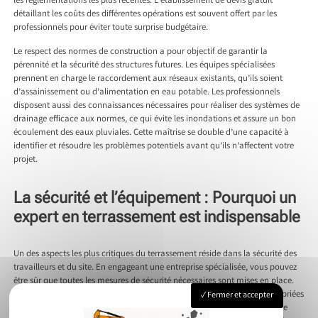
les réglementations les plus récentes. L’établissement de devis gratuit
détaillant les coûts des différentes opérations est souvent offert par les
professionnels pour éviter toute surprise budgétaire.
Le respect des normes de construction a pour objectif de garantir la
pérennité et la sécurité des structures futures. Les équipes spécialisées
prennent en charge le raccordement aux réseaux existants, qu’ils soient
d’assainissement ou d’alimentation en eau potable. Les professionnels
disposent aussi des connaissances nécessaires pour réaliser des systèmes de
drainage efficace aux normes, ce qui évite les inondations et assure un bon
écoulement des eaux pluviales. Cette maîtrise se double d’une capacité à
identifier et résoudre les problèmes potentiels avant qu’ils n’affectent votre
projet.
La sécurité et l’équipement : Pourquoi un
expert en terrassement est indispensable
Un des aspects les plus critiques du terrassement réside dans la sécurité des
travailleurs et du site. En engageant une entreprise spécialisée, vous pouvez
être sûr que toutes les mesures de sécurité nécessaires sont mises en place.
Le personnel dispose de la formation requise et des certifications appropriées
Fermer et accepter
telles que les Caces pour la conduite d’engins de chantier. L’utilisation de